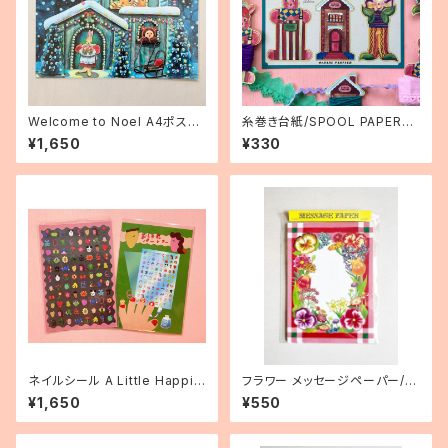
Welcome to Noel A4ポスタ
糸巻き台紙/SPOOL PAPER#0
ー
1 ハガキサイズ 1枚
¥1,650
¥330
ネイルシール A Little Happin
フラワー メッセージペーパー/2
ess
0枚セット
¥1,650
¥550