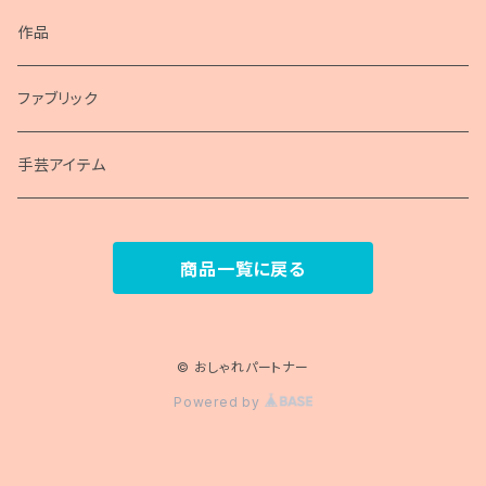
ポスター
作品
包装紙
ファブリック
手芸アイテム
商品一覧に戻る
© おしゃれパートナー
Powered by