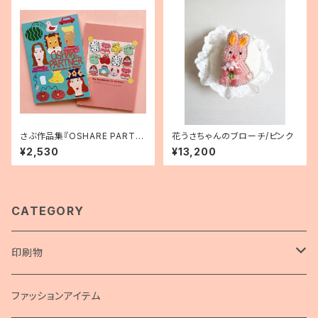
さぶ作品集『OSHARE PARTN
花うさちゃんのブローチ/ピンク
ER Collection of Works』
¥2,530
¥13,200
CATEGORY
印刷物
画集
ファッションアイテム