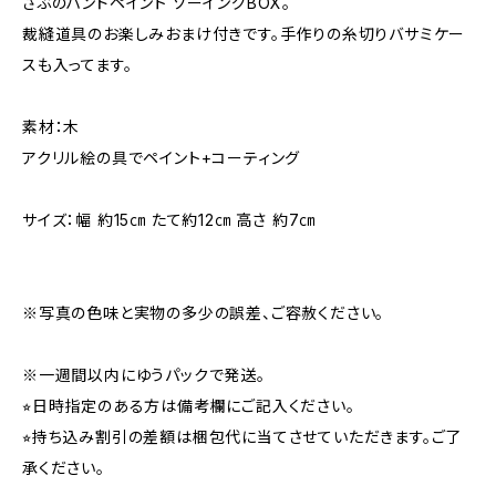
さぶのハンドペイント ソーイングBOX。
裁縫道具のお楽しみおまけ付きです。手作りの糸切りバサミケー
スも入ってます。
素材：木
アクリル絵の具でペイント+コーティング
サイズ：幅 約15㎝ たて約12㎝ 高さ 約7㎝
※写真の色味と実物の多少の誤差、ご容赦ください。
※一週間以内にゆうパックで発送。
⭐︎日時指定のある方は備考欄にご記入ください。
⭐︎持ち込み割引の差額は梱包代に当てさせていただきます。ご了
承ください。