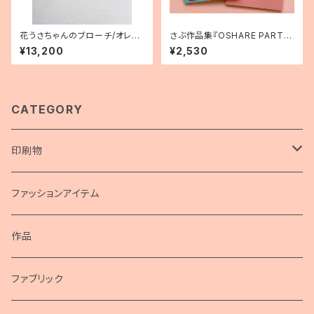
花うさちゃんのブローチ/オレン
さぶ作品集『OSHARE PARTN
ジ
ER Collection of Works』
¥13,200
¥2,530
CATEGORY
印刷物
画集
ファッションアイテム
ポスター
作品
包装紙
ファブリック