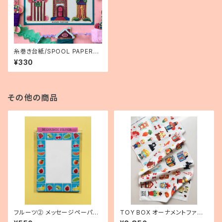
糸巻き台紙/SPOOL PAPER#0
1 ハガキサイズ 1枚
¥330
その他の商品
フルーツ② メッセージペーパー/
TOY BOX オーナメントファブ
20枚セット
リック