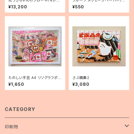
花うさちゃんのブローチ/オレン
フルーツ メッセージペーパー/2
ジ
0枚セット
¥13,200
¥550
たのしい手芸 A4 リソグラフポス
さぶ画集2
ター
¥1,650
¥3,080
CATEGORY
印刷物