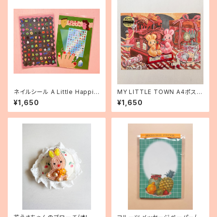
ネイルシール A Little Happin
MY LITTLE TOWN A4ポスタ
ess
ー
¥1,650
¥1,650