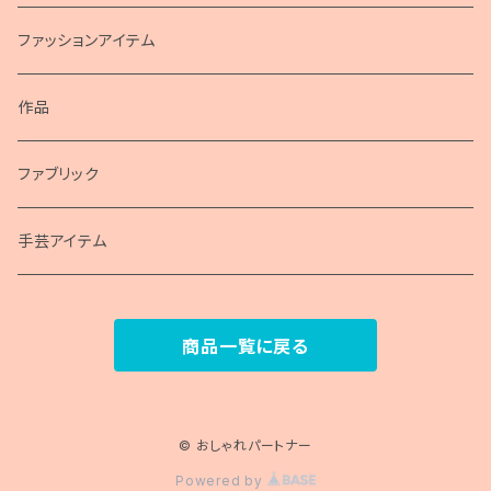
画集
ファッションアイテム
ポスター
作品
包装紙
ファブリック
手芸アイテム
商品一覧に戻る
© おしゃれパートナー
Powered by