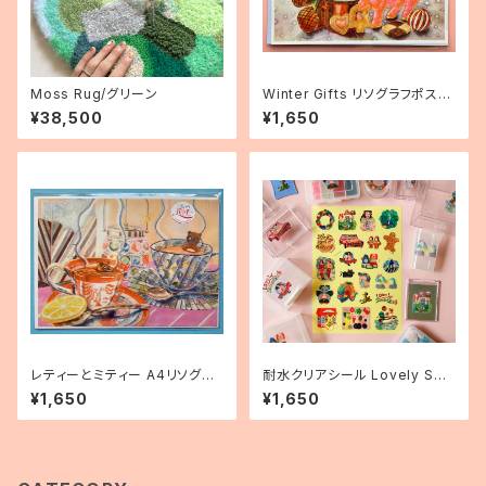
Moss Rug/グリーン
Winter Gifts リソグラフポスタ
ーA4
¥38,500
¥1,650
レティーとミティー A4リソグラ
耐水クリアシール Lovely So
フポスター
mething
¥1,650
¥1,650