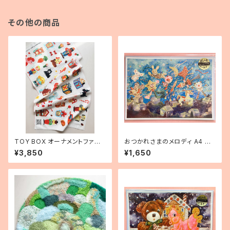
その他の商品
TOY BOX オーナメントファブ
おつかれさまのメロディ A4 リ
リック
ソグラフポスター
¥3,850
¥1,650