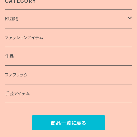
CATEGORY
印刷物
画集
ファッションアイテム
ポスター
作品
包装紙
ファブリック
手芸アイテム
商品一覧に戻る