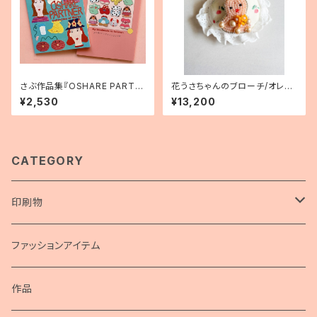
さぶ作品集『OSHARE PARTN
花うさちゃんのブローチ/オレン
ER Collection of Works』
ジ
¥2,530
¥13,200
CATEGORY
印刷物
画集
ファッションアイテム
ポスター
作品