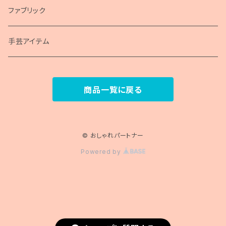
包装紙
ファブリック
手芸アイテム
商品一覧に戻る
© おしゃれパートナー
Powered by