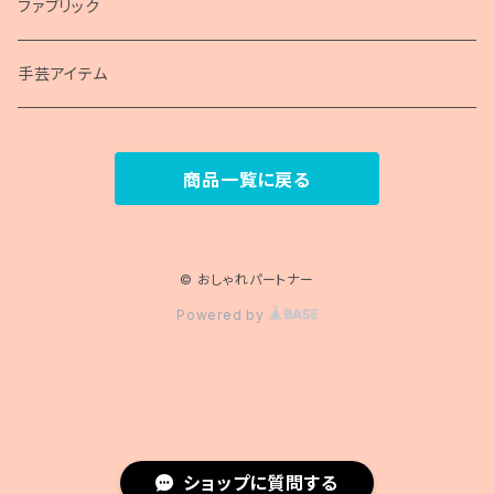
包装紙
ファブリック
手芸アイテム
商品一覧に戻る
© おしゃれパートナー
Powered by
ショップに質問する