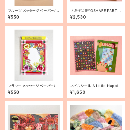
フルーツ メッセージペーパー/2
さぶ作品集『OSHARE PARTN
0枚セット
ER Collection of Works』
¥550
¥2,530
フラワー メッセージペーパー/2
ネイルシール A Little Happin
0枚セット
ess
¥550
¥1,650